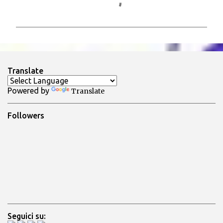
o
m
m
e
n
Translate
t
Powered by
Translate
i
Followers
Seguici su: