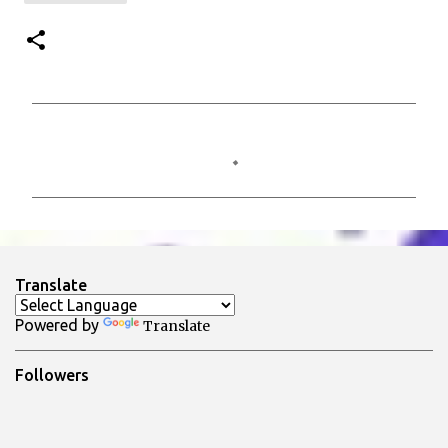
C
o
m
m
e
n
Translate
t
Powered by
Translate
i
Followers