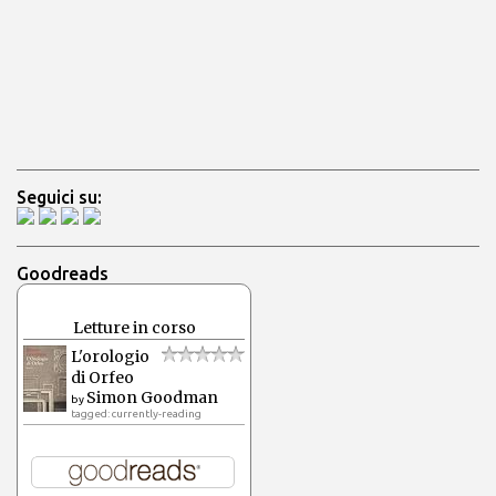
Seguici su:
Goodreads
Letture in corso
L'orologio
di Orfeo
Simon Goodman
by
tagged: currently-reading