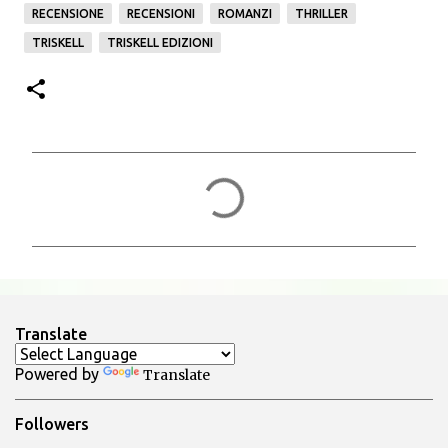
RECENSIONE
RECENSIONI
ROMANZI
THRILLER
TRISKELL
TRISKELL EDIZIONI
C
o
m
m
e
n
Translate
t
Powered by
Translate
i
Followers