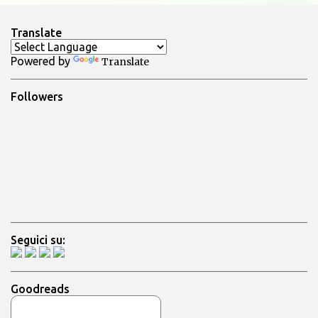
s
t
a
Translate
u
n
Powered by
Translate
c
o
m
Followers
m
e
n
t
o
Seguici su:
Goodreads