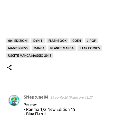
001 EDIZIONI
DYNIT
FLASHBOOK
GOEN
J-POP
MAGIC PRESS
MANGA
PLANET MANGA
STAR COMICS
USCITE MANGA MAGGIO 2019
SNeptune84
26 aprile 2019 alle ore 12:27
C
Per me:
o
- Ranma 1/2 New Edition 19
- Blue Flag 1
m