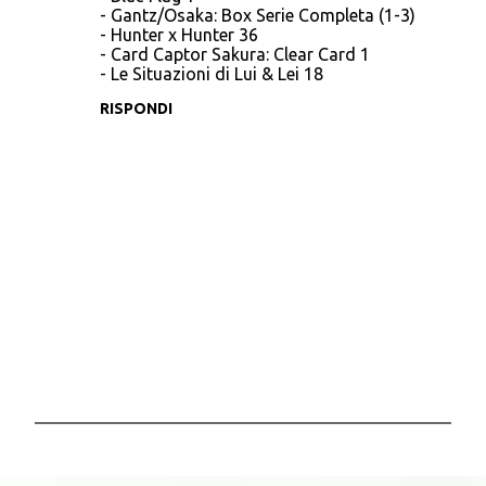
- Gantz/Osaka: Box Serie Completa (1-3)
m
- Hunter x Hunter 36
- Card Captor Sakura: Clear Card 1
e
- Le Situazioni di Lui & Lei 18
n
RISPONDI
t
i
P
o