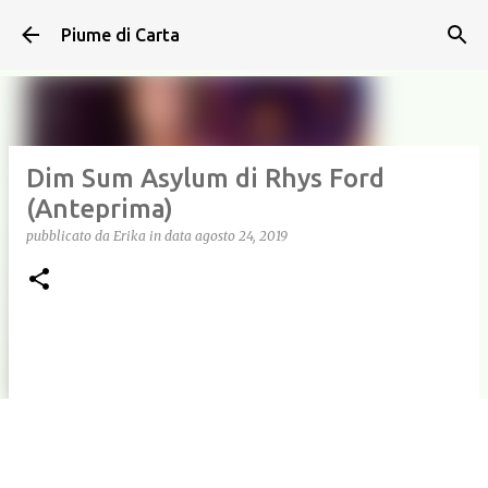
Passa ai contenuti principali
Piume di Carta
Dim Sum Asylum di Rhys Ford
(Anteprima)
pubblicato da
Erika
in data
agosto 24, 2019