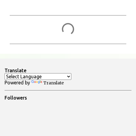
C
o
m
m
e
n
Translate
t
Powered by
Translate
i
Followers