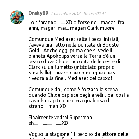
Draky89
7 dicembre 2012 alle ore 02:41
C
Lo rifaranno..........XD o forse no... magari fra
o
anni, magari mai... magari Clark muore...
m
Comunque Mediaset salta i pezzi iniziali,
m
l'aveva già fatto nella puntata di Booster
Gold... Anche oggi prima che si vede il
e
pianeta Apokolips versa la Terra c'è un
n
pezzo dove Chloe racconta delle geste di
Clark su un fumetto (intitolato proprio
t
Smallville)... pezzo che comunque che si
i
rivedrà alla fine... Mediaset del caxxo!
Comunque dai, come è forzato la scena
quando Chloe capisce degli anelli... dai così a
caso ha capito che c'era qualcosa di
strano.... mah XD
Finalmente vedrai Superman
eh..............................XD
Voglio la stagione 11 però io da lettore delle