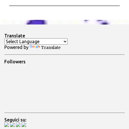
P
o
s
t
a
Translate
u
n
Powered by
Translate
c
o
m
Followers
m
e
n
t
o
Seguici su: