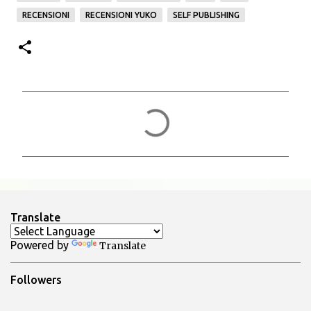
RECENSIONI
RECENSIONI YUKO
SELF PUBLISHING
C
o
m
m
e
n
Translate
t
Powered by
Translate
i
Followers