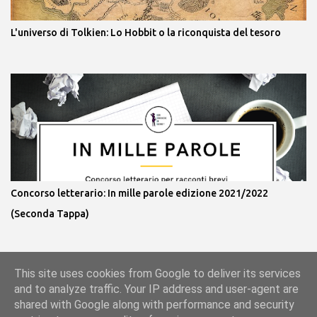
L'universo di Tolkien: Lo Hobbit o la riconquista del tesoro
Concorso letterario: In mille parole edizione 2021/2022
(Seconda Tappa)
This site uses cookies from Google to deliver its services
Powered by Blogger
and to analyze traffic. Your IP address and user-agent are
shared with Google along with performance and security