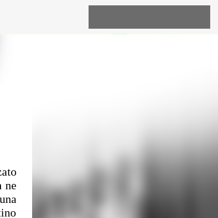
ato 
 ne 
una 
ino 