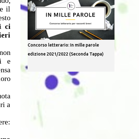
do, 
 il 
sto 
i 
ci 
eri 
Concorso letterario: In mille parole
non 
edizione 2021/2022 (Seconda Tappa)
  e 
nsa 
oro 
ota 
i a 
re: 