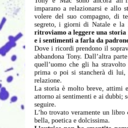
Tony e Mac sono ancora all’ini
imparano a relazionarsi e allo s
volere del suo compagno, di ten
segreto, i giorni di Natale e la
ritroviamo a leggere una storia 
e i sentimenti a farla da padron
Dove i ricordi prendono il soprav
abbandona Tony. Dall’altra parte 
quell’uomo che gli ha stravolto 
prima o poi si stancherà di lui, 
relazione.
La storia è molto breve, attimi e
attorno ai sentimenti e ai dubbi; 
seguire.
L’ho trovato veramente un libro do
bella, poetica e dolcissima.