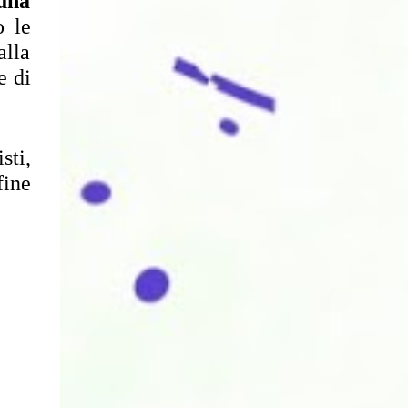
una 
 le 
lla 
 di 
ti, 
ine 