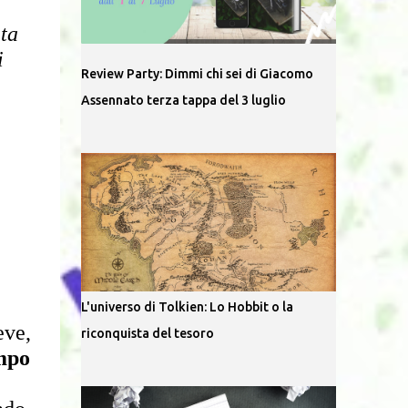
ta 
 
Review Party: Dimmi chi sei di Giacomo
Assennato terza tappa del 3 luglio
L'universo di Tolkien: Lo Hobbit o la
Questa non sarà una recensione lunghissima, il raccontino stesso è molto breve, 
riconquista del tesoro
mpo 