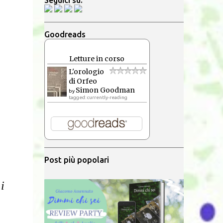
Seguici su:
Goodreads
Letture in corso
L'orologio
di Orfeo
Simon Goodman
by
tagged: currently-reading
Post più popolari
 