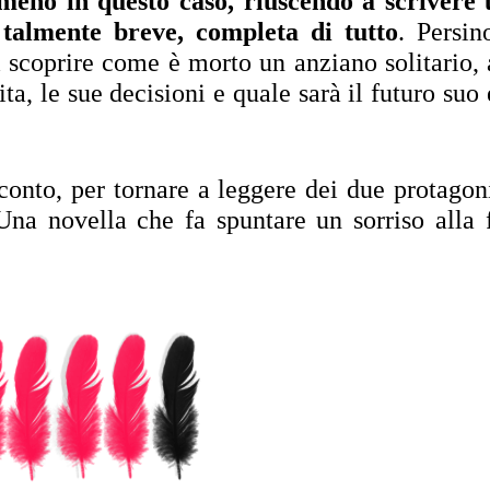
eno in questo caso, riuscendo a scrivere 
 talmente breve, completa di tutto
. Persino
 scoprire come è morto un anziano solitario, a
ita, le sue decisioni e quale sarà il futuro suo e
conto, per tornare a leggere dei due protagonis
a novella che fa spuntare un sorriso alla f