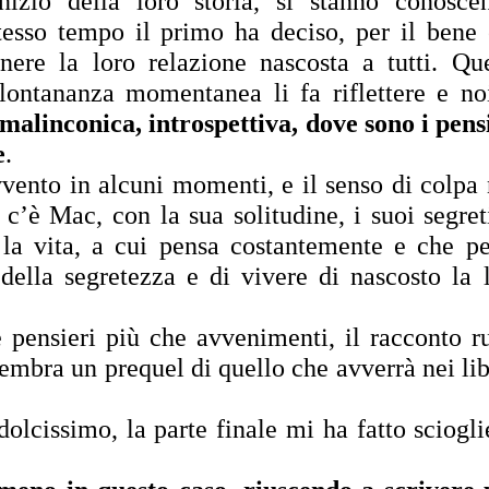
zio della loro storia, si stanno conoscen
tesso tempo il primo ha deciso, per il bene e
ere la loro relazione nascosta a tutti. Que
 lontananza momentanea li fa riflettere e no
malinconica, introspettiva, dove sono i pensi
e
.
vento in alcuni momenti, e il senso di colpa 
c’è Mac, con la sua solitudine, i suoi segreti
la vita, a cui pensa costantemente e che pe
della segretezza e di vivere di nascosto la l
 pensieri più che avvenimenti, il racconto ru
sembra un prequel di quello che avverrà nei libr
lcissimo, la parte finale mi ha fatto scioglie