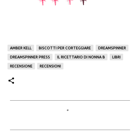
AMBER KELL
BISCOTTI PER CORTEGGIARE
DREAMSPINNER
DREAMSPINNER PRESS
IL RICETTARIO DI NONNA B
LIBRI
RECENSIONE
RECENSIONI
C
o
m
m