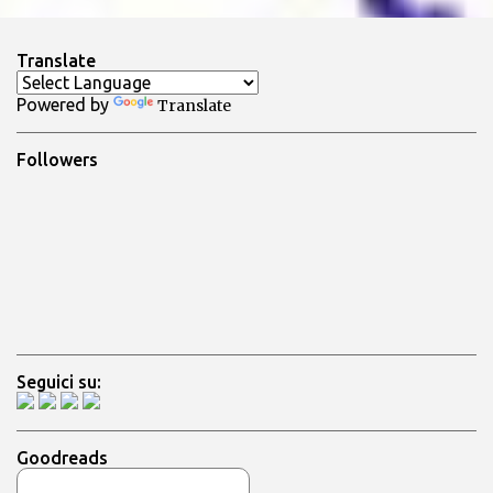
e
n
Translate
t
Powered by
Translate
i
Followers
Seguici su:
Goodreads