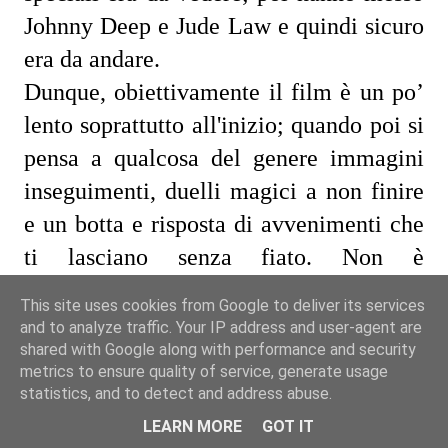
Johnny Deep e Jude Law e quindi sicuro 
era da andare.
Dunque, obiettivamente il film è un po’ 
lento soprattutto all'inizio; quando poi si 
pensa a qualcosa del genere immagini 
inseguimenti, duelli magici a non finire 
e un botta e risposta di avvenimenti che 
ti lasciano senza fiato. Non è 
propriamente così: per un verso mi ha 
This site uses cookies from Google to deliver its services
fatto pensare a un giallo per come è stato 
and to analyze traffic. Your IP address and user-agent are
shared with Google along with performance and security
impostato. Ma non un giallo con quelli 
metrics to ensure quality of service, generate usage
moderni, più simile ai telefilm più 
statistics, and to detect and address abuse.
classici come quelli di Poirot o di 
LEARN MORE
GOT IT