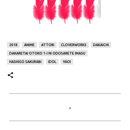
2018
ANIME
ATTORI
CLOVERWORKS
DAKAICHI
DAKARETAI OTOKO 1-I NI ODOSARETE IMASU
HASHIGO SAKURABI
IDOL
YAOI
C
o
m
m