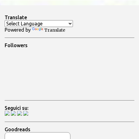
e
n
Translate
t
Powered by
Translate
i
Followers
Seguici su:
Goodreads