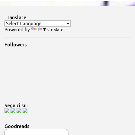
e
n
Translate
t
Powered by
Translate
i
Followers
Seguici su:
Goodreads