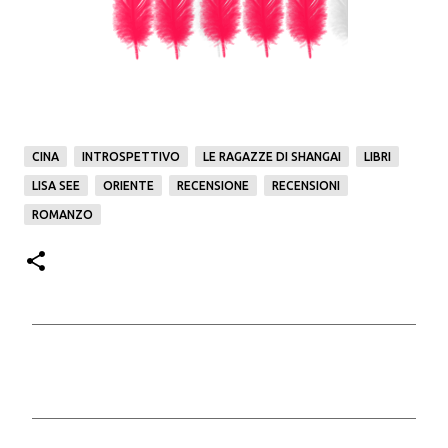
CINA
INTROSPETTIVO
LE RAGAZZE DI SHANGAI
LIBRI
LISA SEE
ORIENTE
RECENSIONE
RECENSIONI
ROMANZO
C
o
m
m