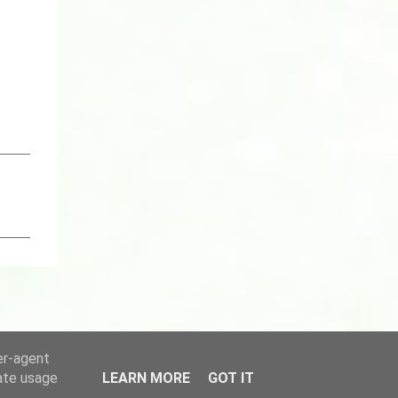
er-agent
rate usage
LEARN MORE
GOT IT