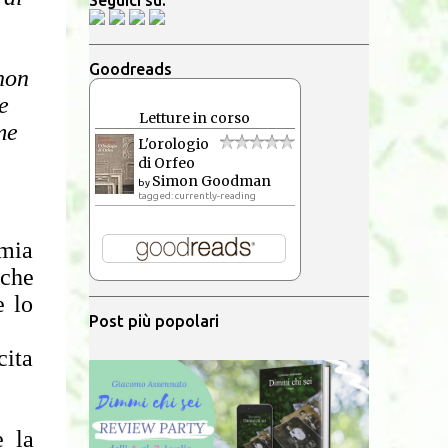
Seguici su:
Goodreads
non
e
Letture in corso
me
L'orologio
di Orfeo
Simon Goodman
by
tagged: currently-reading
 mia
lche
e lo
Post più popolari
cita
e la