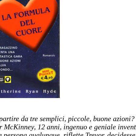
artire da tre semplici, piccole, buone azioni? 
r McKinney, 12 anni, ingenuo e geniale inven
 persona qualunque, riflette Trevor, decidesse