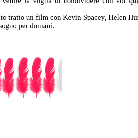
 venire la voglia di condividere con voi qu
to tratto un film con Kevin Spacey, Helen Hu
 sogno per domani.