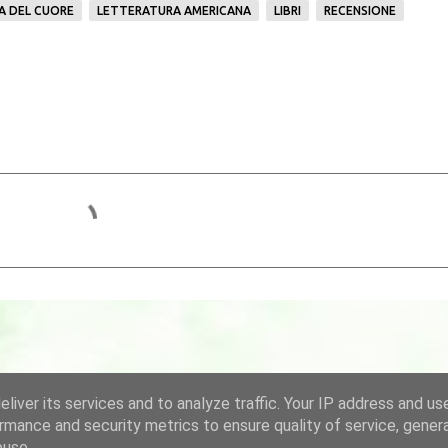
A DEL CUORE
LETTERATURA AMERICANA
LIBRI
RECENSIONE
liver its services and to analyze traffic. Your IP address and us
rmance and security metrics to ensure quality of service, gene
buse.