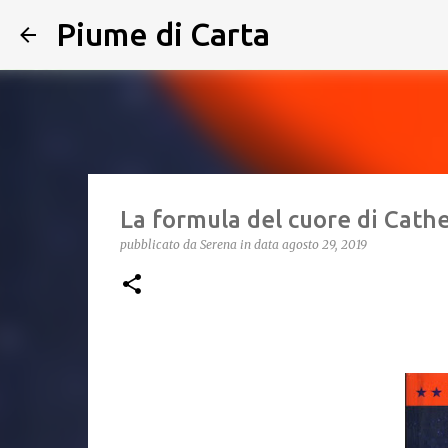
Piume di Carta
La formula del cuore di Cath
pubblicato da
Serena
in data
agosto 29, 2019