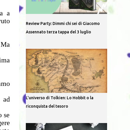
ta a
vuto
Review Party: Dimmi chi sei di Giacomo
Assennato terza tappa del 3 luglio
. Ma
rima
iamo
L'universo di Tolkien: Lo Hobbit o la
 ad
riconquista del tesoro
o se
gere