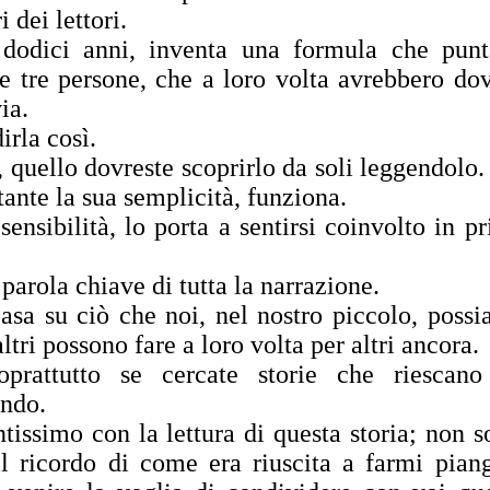
 dei lettori.
 dodici anni, inventa una formula che pun
re tre persone, che a loro volta avrebbero do
ia.
irla così.
, quello dovreste scoprirlo da soli leggendolo
ante la sua semplicità, funziona.
sensibilità, lo porta a sentirsi coinvolto in p
parola chiave di tutta la narrazione.
basa su ciò che noi, nel nostro piccolo, poss
 altri possono fare a loro volta per altri ancora.
prattutto se cercate storie che riescano
ondo.
issimo con la lettura di questa storia; non s
il ricordo di come era riuscita a farmi pian