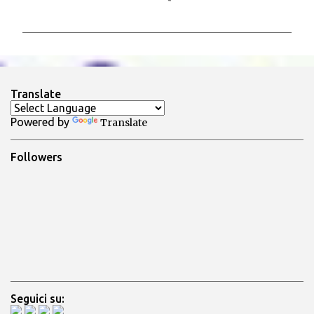
o
m
m
e
n
Translate
t
Powered by
Translate
i
Followers
Seguici su: