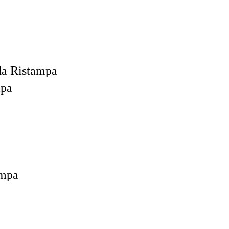
da Ristampa
mpa
ampa