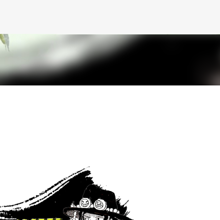
Passa ai contenuti principali
9