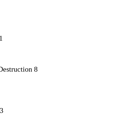
1
estruction 8
13