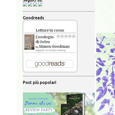
Seguici su:
Goodreads
Letture in corso
L'orologio
di Orfeo
Simon Goodman
by
tagged: currently-reading
Post più popolari