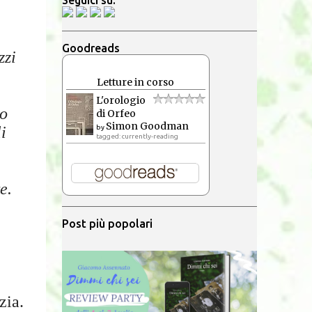
Seguici su:
Goodreads
zzi
Letture in corso
L'orologio
mo
di Orfeo
Simon Goodman
by
i
tagged: currently-reading
e.
Post più popolari
zia.