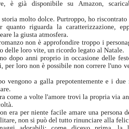
re, è già disponibile su Amazon, scarica
storia molto dolce. Purtroppo, ho riscontrato
 quanto riguarda la caratterizzazione, ep
reare la giusta atmosfera.
 romanzo non è approfondire troppo i persona
 delle loro vite, un ricordo legato al Natale.
ano dopo anni proprio in occasione delle fest
, per loro non è possibile non correre l'uno v
mpo vengono a galla prepotentemente e i due
are.
ra come a volte l'amore trovi la propria via a
oltà.
on era per niente facile amare una persona d
itare, non si può del tutto rinunciare alla felic
aggi adorabili: come dicevo prima, la l