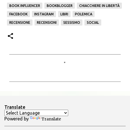
BOOK INFLUENCER
BOOKBLOGGER
CHIACCHIERE IN LIBERTÀ
FACEBOOK
INSTAGRAM
LIBRI
POLEMICA
RECENSIONE
RECENSIONI
SESSISMO
SOCIAL
C
o
m
m
e
n
Translate
t
Powered by
Translate
i