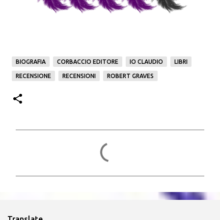
BIOGRAFIA
CORBACCIO EDITORE
IO CLAUDIO
LIBRI
RECENSIONE
RECENSIONI
ROBERT GRAVES
C
o
m
m
e
n
Translate