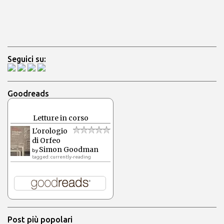
Seguici su:
Goodreads
Letture in corso
L'orologio
di Orfeo
Simon Goodman
by
tagged: currently-reading
Post più popolari