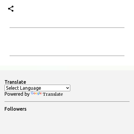
C
o
m
m
e
n
Translate
t
Powered by
Translate
i
Followers