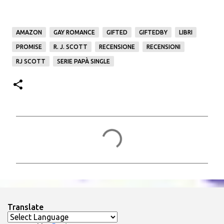
AMAZON
GAY ROMANCE
GIFTED
GIFTEDBY
LIBRI
PROMISE
R. J. SCOTT
RECENSIONE
RECENSIONI
RJ SCOTT
SERIE PAPÀ SINGLE
C
o
m
m
e
n
Translate
t