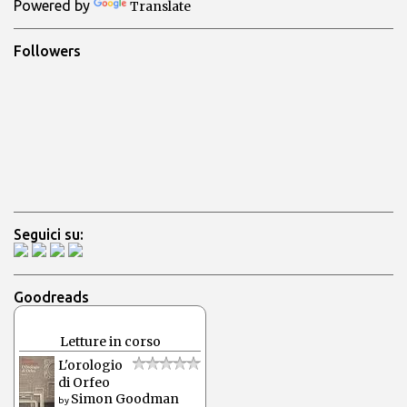
Powered by
Translate
i
Followers
Seguici su:
Goodreads
Letture in corso
L'orologio
di Orfeo
Simon Goodman
by