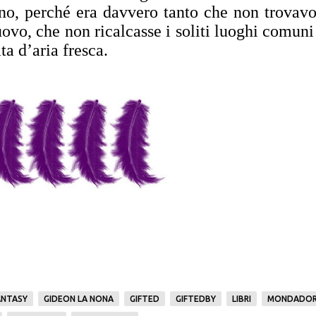
lino, perché era davvero tanto che non trovav
ovo, che non ricalcasse i soliti luoghi comun
a d’aria fresca.
ANTASY
GIDEON LA NONA
GIFTED
GIFTEDBY
LIBRI
MONDADOR