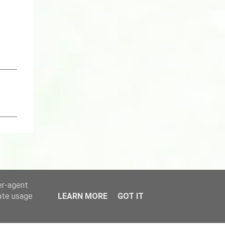
er-agent
rate usage
LEARN MORE
GOT IT