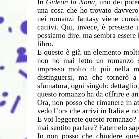
In
Gideon la Nona
, uno dei pote
una cosa che ho trovato davvero 
nei romanzi fantasy viene consid
cattivi. Qui, invece, è presente 
possiamo dire, ma sembra essere l’
libro.
E questo è già un elemento molto
non ho mai letto un romanzo s
impresso molto di più nella m
distinguersi, ma che tornerò a
sfumatura, ogni singolo dettaglio
questo romanzo ha da offrire e an
Ora, non posso che rimanere in a
vedo l’ora che arrivi in Italia e n
E voi leggerete questo romanzo? 
mai sentito parlare? Fatemelo sa
Io non posso che chiudere ques