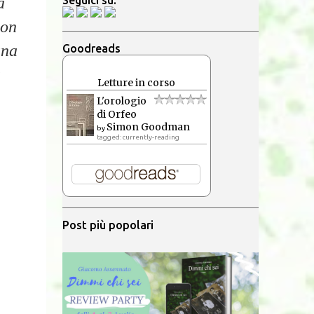
Seguici su:
a
non
una
Goodreads
a
Letture in corso
L'orologio
di Orfeo
Simon Goodman
by
tagged: currently-reading
Post più popolari