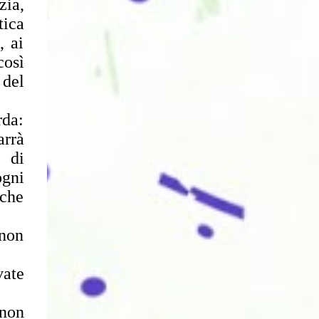
zia,
tica
, ai
così
 del
rda:
arrà
 di
ogni
 che
 non
vate
 non