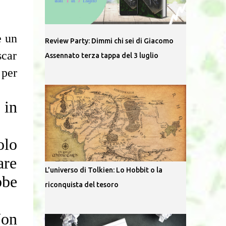
è un
Review Party: Dimmi chi sei di Giacomo
scar
Assennato terza tappa del 3 luglio
 per
 in
olo
are
L'universo di Tolkien: Lo Hobbit o la
bbe
riconquista del tesoro
Non