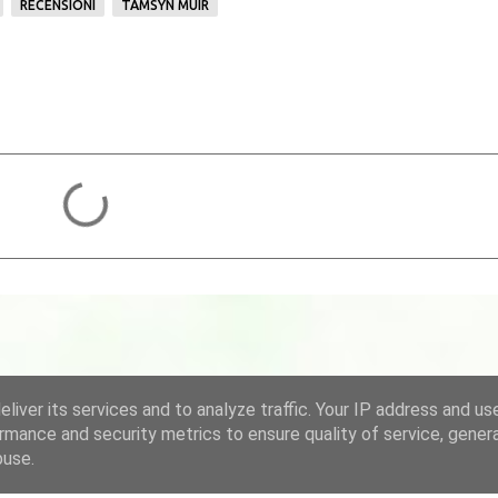
RECENSIONI
TAMSYN MUIR
liver its services and to analyze traffic. Your IP address and us
rmance and security metrics to ensure quality of service, gene
buse.
Powered by Blogger