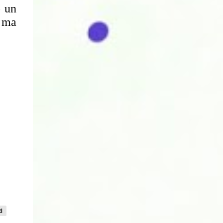
o un
i ma
I