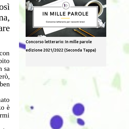
osì
na,
are
Concorso letterario: In mille parole
edizione 2021/2022 (Seconda Tappa)
 con
bito
n sa
erò,
 ben
mato
zo è
armi