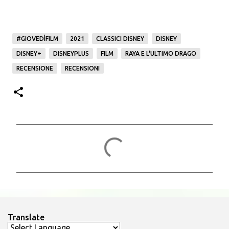
#GIOVEDÌFILM
2021
CLASSICI DISNEY
DISNEY
DISNEY+
DISNEYPLUS
FILM
RAYA E L'ULTIMO DRAGO
RECENSIONE
RECENSIONI
C
o
m
m
e
n
Translate
t