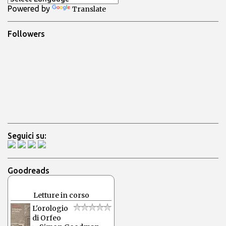
Powered by
Translate
i
Followers
Seguici su:
Goodreads
Letture in corso
L'orologio
di Orfeo