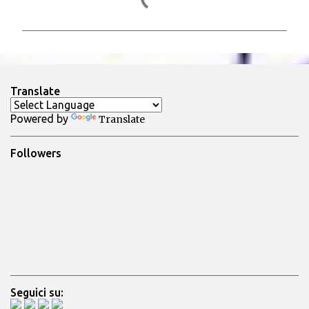
o
m
m
e
n
Translate
t
Powered by
Translate
i
Followers
Seguici su: