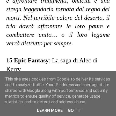
e affrontare tradimenti, omicidi e una 
strega leggendaria tornata dal regno dei 
morti. Nel terribile calore del deserto, il 
trio dovrà affrontare le loro paure e 
combattere unito… o il loro legame 
verrà distrutto per sempre.
15 Epic Fantasy
: La saga di Alec di
Kerry
Seregil di Rhiminee e Alec di Kerry sono
This site uses cookies from Google to deliver its services
and to analyze traffic. Your IP address and user-agent are
molto di più che una coppia di amici o di
shared with Google along with performance and security
colleghi. Ladri, agenti segreti, un po’
metrics to ensure quality of service, generate usage
statistics, and to detect and address abuse.
esperti di magia, sono due dei più abili e
LEARN MORE
GOT IT
inventivi avventurieri del loro tempo. Da