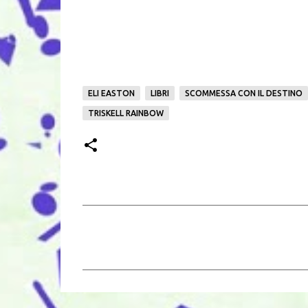
ELI EASTON
LIBRI
SCOMMESSA CON IL DESTINO
TRISKELL RAINBOW
C
o
m
m
e