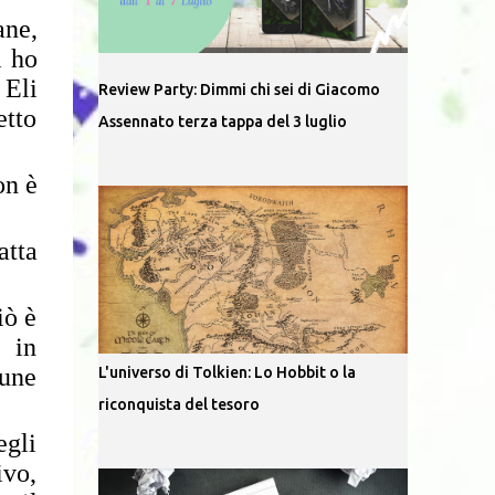
ane,
i ho
 Eli
Review Party: Dimmi chi sei di Giacomo
etto
Assennato terza tappa del 3 luglio
on è
atta
iò è
e in
cune
L'universo di Tolkien: Lo Hobbit o la
riconquista del tesoro
egli
ivo,