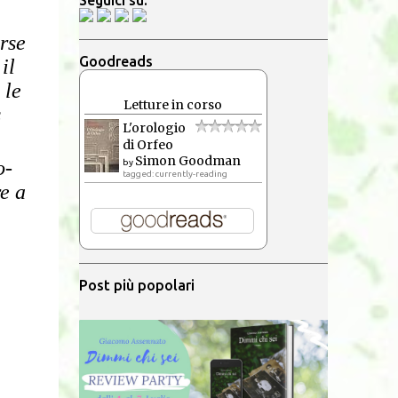
Seguici su:
rse
Goodreads
il
 le
Letture in corso
s
L'orologio
di Orfeo
Simon Goodman
o-
by
tagged: currently-reading
e a
Post più popolari