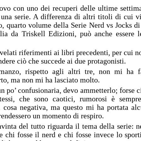
ovo con uno dei recuperi delle ultime settim
na serie. A differenza di altri titoli di cui v
o, quarto volume della Serie Nerd vs Jocks di
lia da Triskell Edizioni, può anche essere l
 velati riferimenti ai libri precedenti, per cui n
ndere ciò che succede ai due protagonisti.
nzo, rispetto agli altri tre, non mi ha f
rto, ma non mi ha lasciato molto.
 un po’ confusionaria, devo ammetterlo; forse c
tessi, che sono caotici, rumorosi è sempr
 cosa negativa, ma questo mi ha portata al
prendessero un momento di respiro.
inta del tutto riguarda il tema della serie: n
 chi fosse il nerd e chi fosse invece lo sport