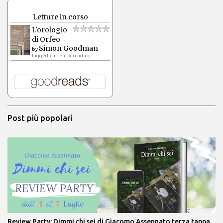
Letture in corso
L'orologio
di Orfeo
Simon Goodman
by
tagged: currently-reading
Post più popolari
Review Party: Dimmi chi sei di Giacomo Assennato terza tappa