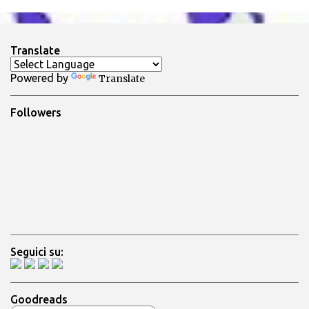
m
e
n
Translate
t
Powered by
Translate
i
Followers
Seguici su:
Goodreads