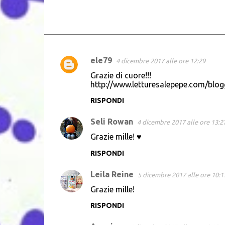
ele79
4 dicembre 2017 alle ore 12:29
C
Grazie di cuore!!!
o
http://www.letturesalepepe.com/blo
m
RISPONDI
m
Seli Rowan
e
4 dicembre 2017 alle ore 13:2
n
Grazie mille! ♥
t
RISPONDI
i
Leila Reine
5 dicembre 2017 alle ore 10:1
Grazie mille!
RISPONDI