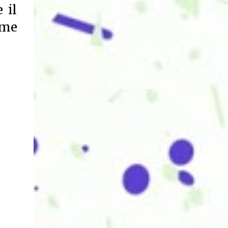
 il
ome