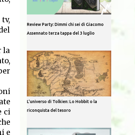
 tv,
Review Party: Dimmi chi sei di Giacomo
del
Assennato terza tappa del 3 luglio
 la
to,
per
oni
ate
L'universo di Tolkien: Lo Hobbit o la
 ci
riconquista del tesoro
che
i e