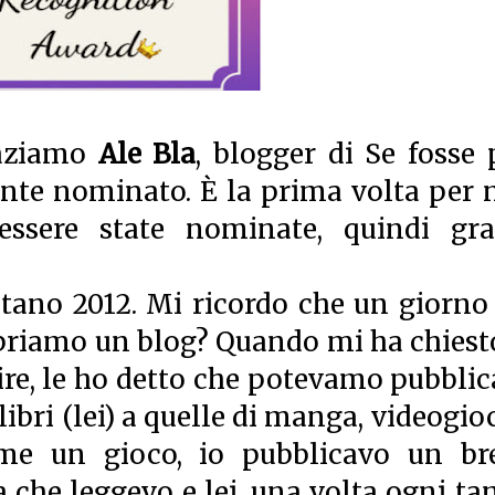
raziamo
Ale Bla
, blogger di
Se fosse 
ente nominato. È la prima volta per n
essere state nominate, quindi gra
ntano 2012. Mi ricordo che un giorno
priamo un blog? Quando mi ha chiesto
ire, le ho detto che potevamo pubblic
 libri (lei) a quelle di manga, videogio
come un gioco, io pubblicavo un br
he leggevo e lei, una volta ogni tan