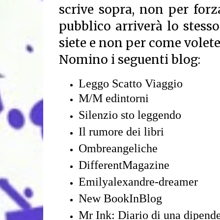
scrive sopra, non per forza
pubblico arriverà lo stess
siete e non per come volete
Nomino i seguenti blog:
Leggo Scatto Viaggio
M/M edintorni
Silenzio sto leggendo
Il rumore dei libri
Ombreangeliche
DifferentMagazine
Emilyalexandre-dreamer
New BookInBlog
Mr Ink: Diario di una dipend