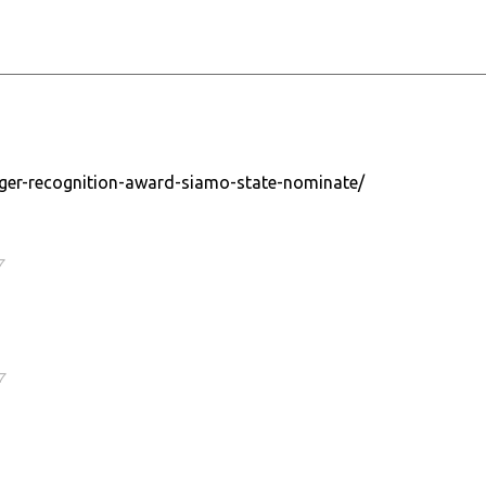
gger-recognition-award-siamo-state-nominate/
7
7