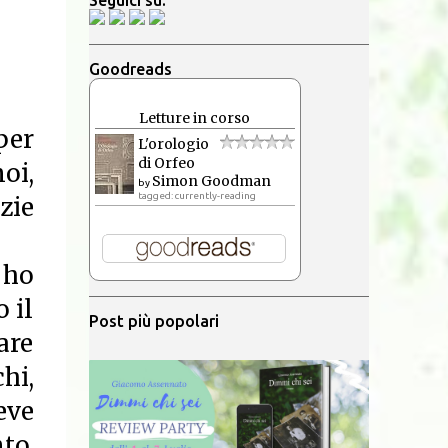
Seguici su:
Goodreads
Letture in corso
per
L'orologio
di Orfeo
oi,
Simon Goodman
by
tagged: currently-reading
zie
 ho
 il
Post più popolari
are
chi,
eve
to,