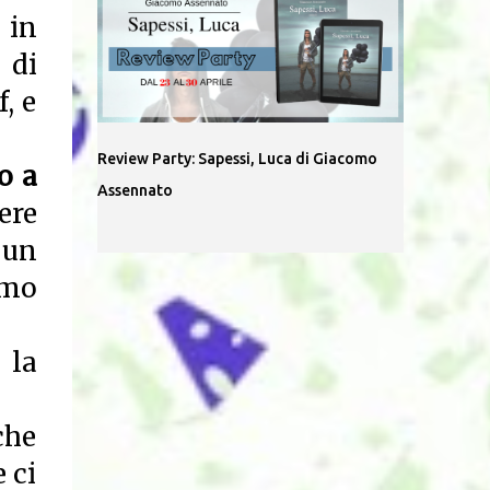
 in
 di
, e
Review Party: Sapessi, Luca di Giacomo
o a
Assennato
ere
 un
amo
 la
che
 ci