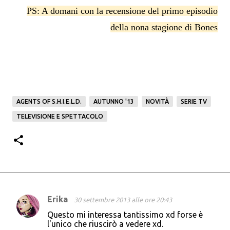
PS: A domani con la recensione del primo episodio
della nona stagione di Bones
AGENTS OF S.H.I.E.L.D.
AUTUNNO '13
NOVITÀ
SERIE TV
TELEVISIONE E SPETTACOLO
Erika
30 settembre 2013 alle ore 20:43
C
Questo mi interessa tantissimo xd forse è
o
l'unico che riuscirò a vedere xd.