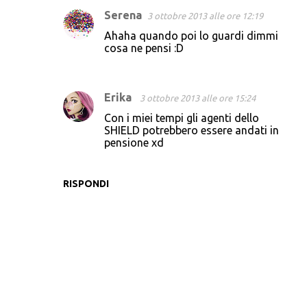
m
Serena
3 ottobre 2013 alle ore 12:19
m
Ahaha quando poi lo guardi dimmi
e
cosa ne pensi :D
n
t
Erika
3 ottobre 2013 alle ore 15:24
i
Con i miei tempi gli agenti dello
SHIELD potrebbero essere andati in
pensione xd
RISPONDI