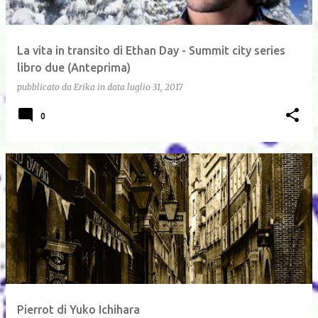
La vita in transito di Ethan Day - Summit city series
libro due (Anteprima)
pubblicato da
Erika
in data
luglio 31, 2017
0
Pierrot di Yuko Ichihara