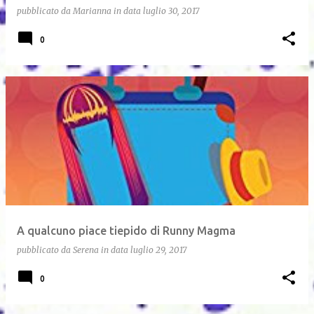
pubblicato da
Marianna
in data
luglio 30, 2017
0
A qualcuno piace tiepido di Runny Magma
pubblicato da
Serena
in data
luglio 29, 2017
0