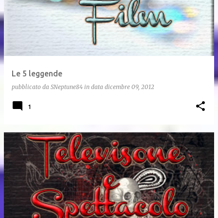
Le 5 leggende
pubblicato da
SNeptune84
in data
dicembre 09, 2012
1