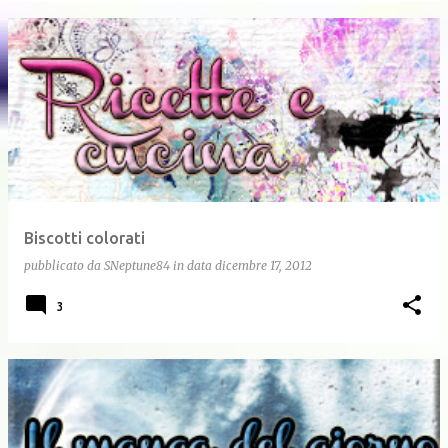
Biscotti colorati
pubblicato da
SNeptune84
in data
dicembre 17, 2012
3