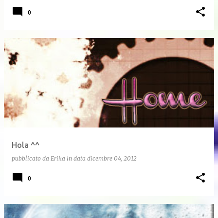
0
Hola ^^
pubblicato da
Erika
in data
dicembre 04, 2012
0