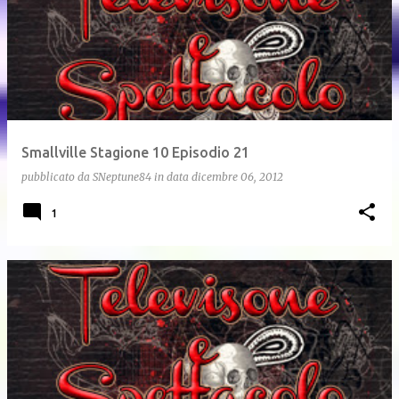
Smallville Stagione 10 Episodio 21
pubblicato da
SNeptune84
in data
dicembre 06, 2012
1