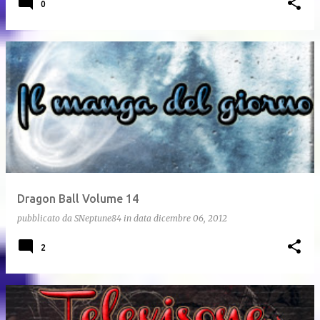
0
Dragon Ball Volume 14
pubblicato da
SNeptune84
in data
dicembre 06, 2012
2