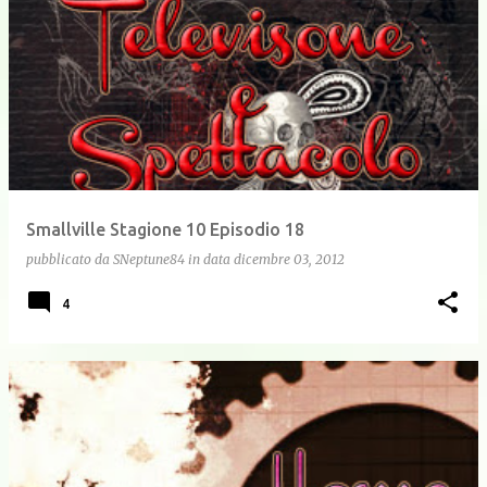
Smallville Stagione 10 Episodio 18
pubblicato da
SNeptune84
in data
dicembre 03, 2012
4