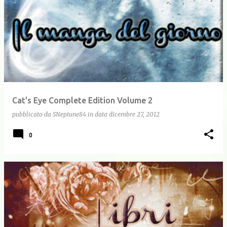
Cat's Eye Complete Edition Volume 2
pubblicato da
SNeptune84
in data
dicembre 27, 2012
0