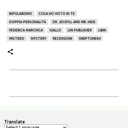
BIPOLARISMO
COSA HO VISTO IN TE
DOPPIA PERSONALITÀ
DR. JECKYLL AND MR. HIDE
FEDERICA MARCHICA
GIALLO
LFA PUBLISHER
LIBRI
MISTERO
MYSTERY
RECENSIONI
SNEPTUNE84
C
o
m
m
e
n
Translate
t