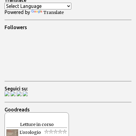
Translate
t
Powered by
Translate
i
Followers
Seguici su:
Goodreads
Letture in corso
L'orologio