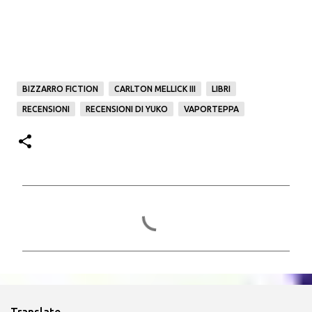
BIZZARRO FICTION
CARLTON MELLICK III
LIBRI
RECENSIONI
RECENSIONI DI YUKO
VAPORTEPPA
C
o
m
m
e
n