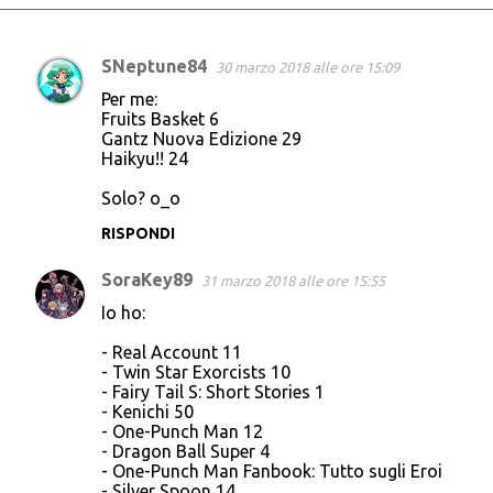
SNeptune84
30 marzo 2018 alle ore 15:09
C
Per me:
o
Fruits Basket 6
Gantz Nuova Edizione 29
m
Haikyu!! 24
m
Solo? o_o
e
n
RISPONDI
t
SoraKey89
31 marzo 2018 alle ore 15:55
i
Io ho:
- Real Account 11
- Twin Star Exorcists 10
- Fairy Tail S: Short Stories 1
- Kenichi 50
- One-Punch Man 12
- Dragon Ball Super 4
- One-Punch Man Fanbook: Tutto sugli Eroi
- Silver Spoon 14