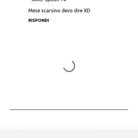
Mese scarsino devo dire XD
RISPONDI
P
o
s
t