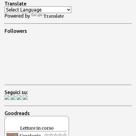
a
Translate
u
n
Powered by
Translate
c
o
m
Followers
m
e
n
t
o
Seguici su:
Goodreads
Letture in corso
L'orologio