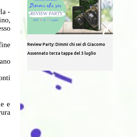
la -
ino,
esso
fine
Review Party: Dimmi chi sei di Giacomo
Assennato terza tappa del 3 luglio
rano
onti
me e
vura