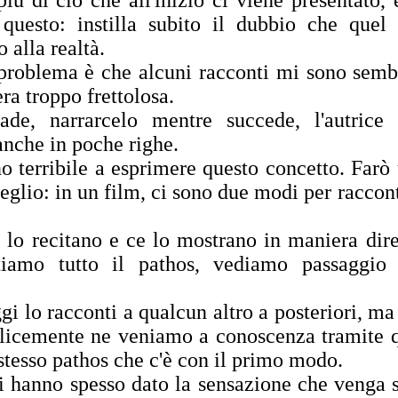
iù di ciò che all'inizio ci viene presentato, 
r questo: instilla subito il dubbio che quel
alla realtà.
l problema è che alcuni racconti mi sono semb
ra troppo frettolosa.
e, narrarcelo mentre succede, l'autrice 
anche in poche righe.
o terribile a esprimere questo concetto. Farò
glio: in un film, ci sono due modi per raccon
e lo recitano e ce lo mostrano in maniera dire
tiamo tutto il pathos, vediamo passaggio
i lo racconti a qualcun altro a posteriori, ma
licemente ne veniamo a conoscenza tramite 
stesso pathos che c'è con il primo modo.
mi hanno spesso dato la sensazione che venga 