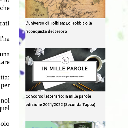
e lo
 che
rati
L'universo di Tolkien: Lo Hobbit o la
riconquista del tesoro
l'ha
 una
tare
tta:
 per
Concorso letterario: In mille parole
 noi
edizione 2021/2022 (Seconda Tappa)
quel
solo