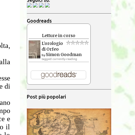
Seguici su:
Goodreads
Letture in corso
L'orologio
lta,
di Orfeo
Simon Goodman
by
tagged: currently-reading
alla
esse
e di
Post più popolari
rano
empo
ce e
o il