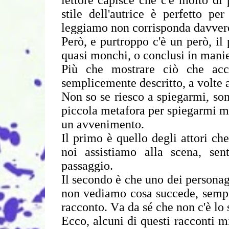
lettore capisce che c'è molto di p
stile dell'autrice è perfetto pe
leggiamo non corrisponda davvero 
Però, e purtroppo c'è un però, i
quasi monchi, o conclusi in manie
Più che mostrare ciò che accad
semplicemente descritto, a volte 
Non so se riesco a spiegarmi, son
piccola metafora per spiegarmi me
un avvenimento.
Il primo è quello degli attori ch
noi assistiamo alla scena, sen
passaggio.
Il secondo è che uno dei personagg
non vediamo cosa succede, semp
racconto. Va da sé che non c'è lo 
Ecco, alcuni di questi racconti 