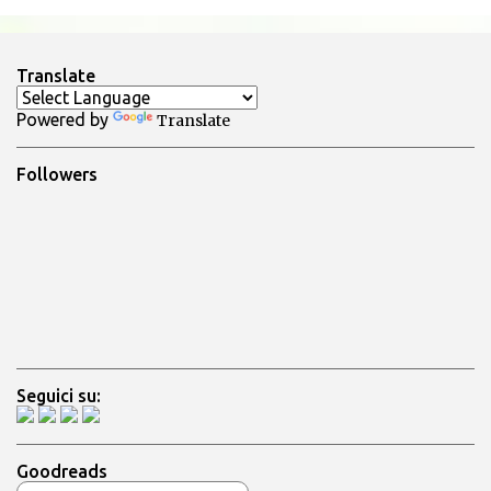
o
s
t
a
Translate
u
n
Powered by
Translate
c
o
m
Followers
m
e
n
t
o
Seguici su:
Goodreads