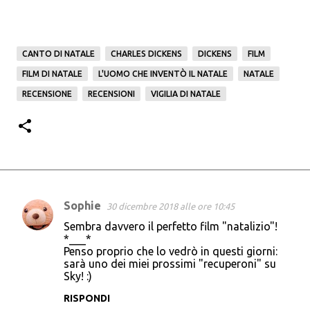
CANTO DI NATALE
CHARLES DICKENS
DICKENS
FILM
FILM DI NATALE
L'UOMO CHE INVENTÒ IL NATALE
NATALE
RECENSIONE
RECENSIONI
VIGILIA DI NATALE
Sophie
30 dicembre 2018 alle ore 10:45
C
Sembra davvero il perfetto film "natalizio"!
o
*___*
Penso proprio che lo vedrò in questi giorni:
m
sarà uno dei miei prossimi "recuperoni" su
m
Sky! :)
e
RISPONDI