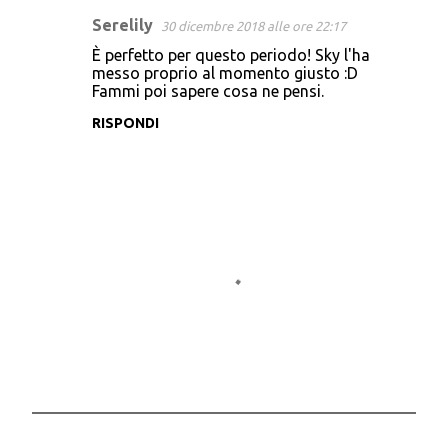
n
Serelily
30 dicembre 2018 alle ore 22:17
t
È perfetto per questo periodo! Sky l'ha
i
messo proprio al momento giusto :D
Fammi poi sapere cosa ne pensi.
RISPONDI
P