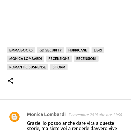
EMMA BOOKS
GD SECURITY
HURRICANE
LIBRI
MONICA LOMBARDI
RECENSIONE
RECENSIONI
ROMANTIC SUSPENSE
STORM
Monica Lombardi
7 novembre 2019 alle ore 11:50
C
Grazie! Io posso anche dare vita a queste
o
storie, ma siete voi a renderle davvero vive