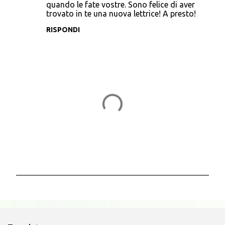
quando le fate vostre. Sono felice di aver
m
trovato in te una nuova lettrice! A presto!
m
RISPONDI
e
n
t
i
P
o
s
t