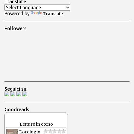
a
Translate
u
n
Powered by
Translate
c
o
m
Followers
m
e
n
t
o
Seguici su:
Goodreads
Letture in corso
L'orologio