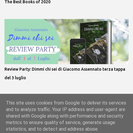
The Best Books of 2020
Review Party: Dimmi chi sei di Giacomo Assennato terza tappa
del 3 luglio
This site uses cookies from Google to deliver its services
Powered by Blogger
and to analyze traffic. Your IP address and user-agent are
shared with Google along with performance and security
metrics to ensure quality of service, generate usage
statistics, and to detect and address abuse.