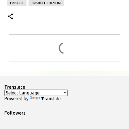
TRISKELL
TRISKELL EDIZIONI
C
o
m
m
e
n
Translate
t
Powered by
Translate
i
Followers