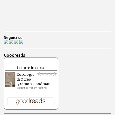
Seguici su:
Goodreads
Letture in corso
L'orologio
di Orfeo
Simon Goodman
by
tagged: currently-reading