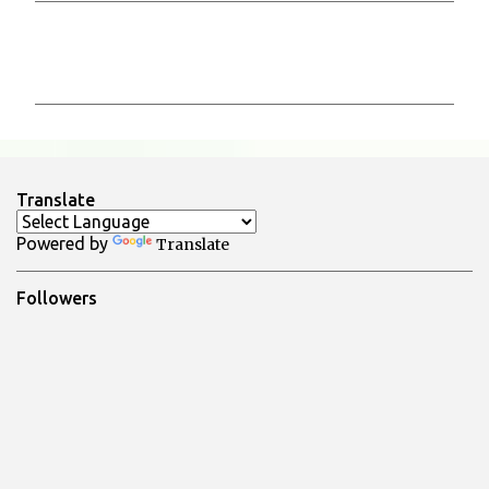
C
o
m
m
e
n
Translate
t
Powered by
Translate
i
Followers