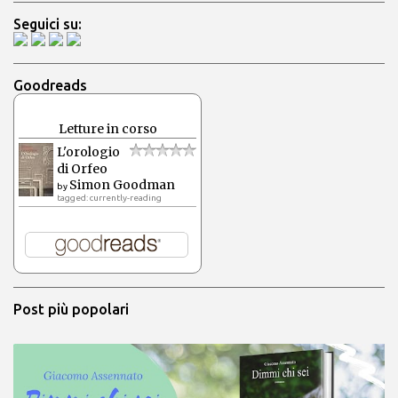
Seguici su:
Goodreads
Letture in corso
L'orologio
di Orfeo
Simon Goodman
by
tagged: currently-reading
Post più popolari