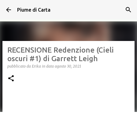
Passa ai contenuti principali
Piume di Carta
RECENSIONE Redenzione (Cieli
oscuri #1) di Garrett Leigh
pubblicato da
Erika
in data
agosto 30, 2021