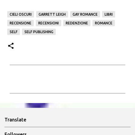
CIELI OSCURI
GARRETT LEIGH
GAY ROMANCE
LIBRI
RECENSIONE
RECENSIONI
REDENZIONE
ROMANCE
SELF
SELF PUBLISHING
C
o
m
m
e
n
Translate
t
i
Followers