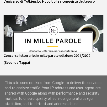
L'universo di Tolkien: Lo Hobbit o la riconquista del tesoro
Concorso letterario: In mille parole edizione 2021/2022
(Seconda Tappa)
This site uses cookies from Google to deliver its services
Powered by Blogger
and to analyze traffic. Your IP address and user-agent are
shared with Google along with performance and security
metrics to ensure quality of service, generate usage
statistics, and to detect and address abuse.