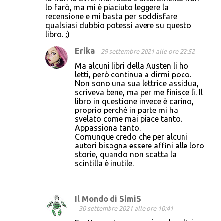
lo farò, ma mi è piaciuto leggere la
recensione e mi basta per soddisfare
qualsiasi dubbio potessi avere su questo
libro. ;)
Erika
29 settembre 2021 alle ore 22:52
Ma alcuni libri della Austen li ho
letti, però continua a dirmi poco.
Non sono una sua lettrice assidua,
scriveva bene, ma per me finisce lì. Il
libro in questione invece è carino,
proprio perché in parte mi ha
svelato come mai piace tanto.
Appassiona tanto.
Comunque credo che per alcuni
autori bisogna essere affini alle loro
storie, quando non scatta la
scintilla è inutile.
Il Mondo di SimiS
30 settembre 2021 alle ore 10:41