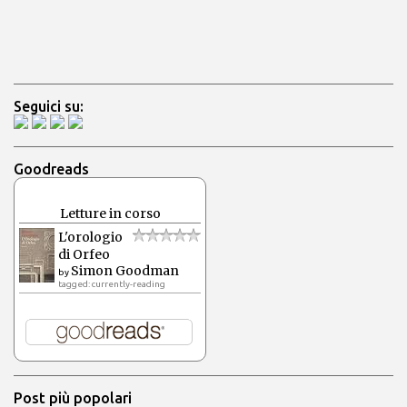
o
Seguici su:
Goodreads
Letture in corso
L'orologio
di Orfeo
Simon Goodman
by
tagged: currently-reading
Post più popolari