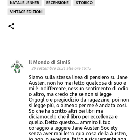
NATALIE JENNER
RECENSIONE
STORICO
VINTAGE EDIZIONI
Il Mondo di SimiS
C
29 settembre 2021 alle ore 16:15
o
Siamo sulla stessa linea di pensiero su Jane
Austen, non ho mai letto qualcosa di suo e
m
mi è indifferente, nessun sentimento di odio
m
o altro, ma credo che se non si legge
Orgoglio e pregiudizio da ragazzine, poi non
e
si legge più, o almeno per me è andata così.
n
So che ha scritto altri bei libri ma
diciamocelo che il libro per eccellenza è
t
quello. Detto questo.... ammiro il tuo
i
coraggio a leggere Jane Austen Society
senza aver mai letto qualcosa della Austen,
io non lo avrei mai fatto e sicuramente non