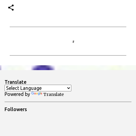
C
o
m
m
e
n
Translate
t
Powered by
Translate
i
Followers