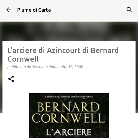
Passa ai contenuti principali
Piume di Carta
L’arciere di Azincourt di Bernard
Cornwell
pubblicato da
Serena
in data
luglio 30, 2020