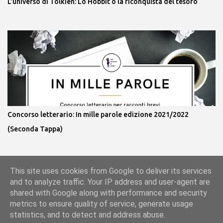
L'universo di Tolkien: Lo Hobbit o la riconquista del tesoro
Concorso letterario: In mille parole edizione 2021/2022
(Seconda Tappa)
This site uses cookies from Google to deliver its services
Powered by Blogger
and to analyze traffic. Your IP address and user-agent are
shared with Google along with performance and security
metrics to ensure quality of service, generate usage
statistics, and to detect and address abuse.