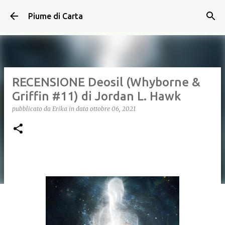
Passa ai contenuti principali
Piume di Carta
RECENSIONE Deosil (Whyborne &
Griffin #11) di Jordan L. Hawk
pubblicato da
Erika
in data
ottobre 06, 2021