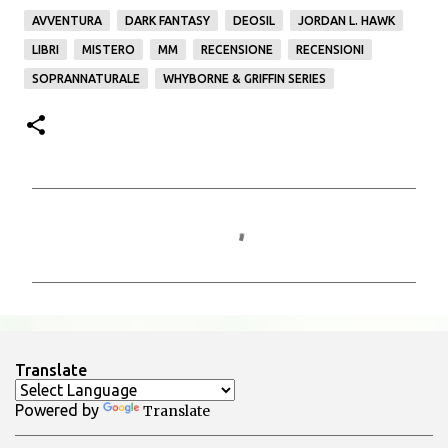
AVVENTURA
DARK FANTASY
DEOSIL
JORDAN L. HAWK
LIBRI
MISTERO
MM
RECENSIONE
RECENSIONI
SOPRANNATURALE
WHYBORNE & GRIFFIN SERIES
C
o
m
m
e
n
Translate
t
Powered by
Translate
i