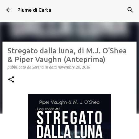
Passa ai contenuti principali
Piume di Carta
Stregato dalla luna, di M.J. O’Shea
& Piper Vaughn (Anteprima)
pubblicato da
Serena
in data
novembre 20, 2018