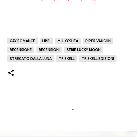
GAY ROMANCE
LIBRI
M.J. O'SHEA
PIPER VAUGHN
RECENSIONE
RECENSIONI
SERIE LUCKY MOON
STREGATO DALLA LUNA
TRISKELL
TRISKELL EDIZIONI
C
o
m
m
e