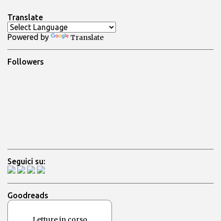
n
Translate
t
Powered by
Translate
i
Followers
Seguici su:
Goodreads
Letture in corso